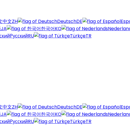
中文
ZH
Deutsch
DE
Esp
語
JA
한국어
KO
Nederlan
Русский
RU
Türkçe
TR
中文
ZH
Deutsch
DE
Esp
語
JA
한국어
KO
Nederlan
Русский
RU
Türkçe
TR