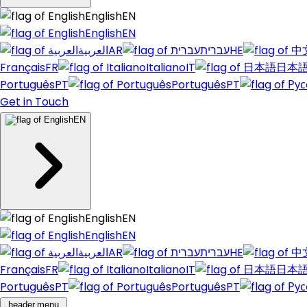
English
EN
English
EN
العربية
AR
עברית
HE
Français
FR
Italiano
IT
日本
Português
PT
Português
PT
Get in Touch
EN
English
EN
English
EN
العربية
AR
עברית
HE
Français
FR
Italiano
IT
日本
Português
PT
Português
PT
header.menu