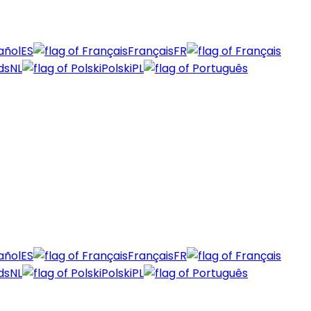
añol
ES
Français
FR
ds
NL
Polski
PL
añol
ES
Français
FR
ds
NL
Polski
PL