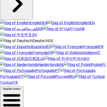
English
EN
English
EN
العربية
AR
עברית
HE
中文
ZH
Deutsch
DE
Español
ES
Français
FR
Français
FR
Italiano
IT
日本語
JA
한국어
KO
Nederlands
NL
Polski
PL
Português
PT
Português
PT
Русский
RU
Türkçe
TR
header.menu