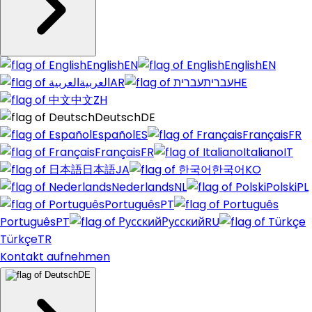
English
EN
English
EN
العربية
AR
עברית
HE
中文
ZH
Deutsch
DE
Español
ES
Français
FR
Français
FR
Italiano
IT
日本語
JA
한국어
KO
Nederlands
NL
Polski
PL
Português
PT
Português
PT
Русский
RU
Türkçe
TR
Kontakt aufnehmen
DE