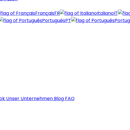
Français
FR
Italiano
IT
Português
PT
Portu
ook
Unser Unternehmen
Blog
FAQ