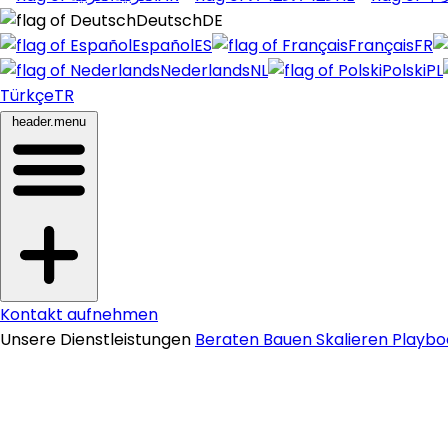
Deutsch
DE
Español
ES
Français
FR
Nederlands
NL
Polski
PL
Türkçe
TR
header.menu
Kontakt aufnehmen
Unsere Dienstleistungen
Beraten
Bauen
Skalieren
Playb