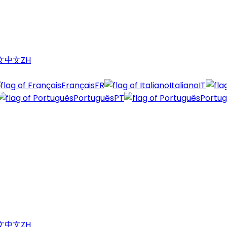
中文
ZH
Français
FR
Italiano
IT
Português
PT
Portu
中文
ZH