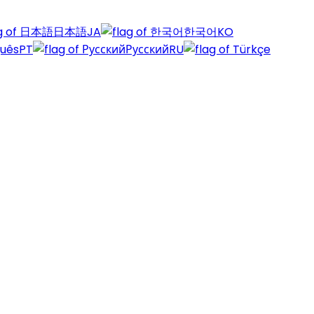
日本語
JA
한국어
KO
guês
PT
Русский
RU