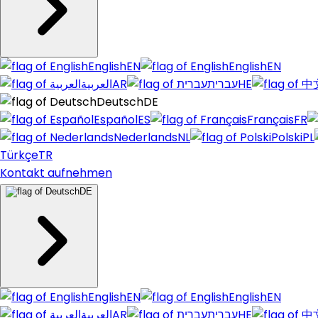
English
EN
English
EN
العربية
AR
עברית
HE
Deutsch
DE
Español
ES
Français
FR
Nederlands
NL
Polski
PL
Türkçe
TR
Kontakt aufnehmen
DE
English
EN
English
EN
العربية
AR
עברית
HE