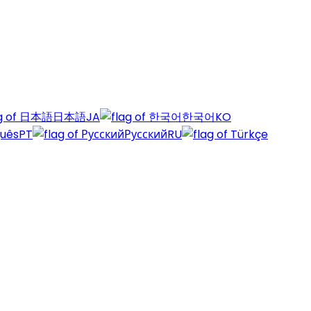
日本語
JA
한국어
KO
guês
PT
Русский
RU