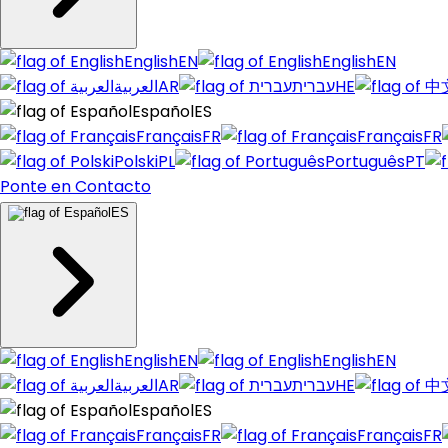
English
EN
English
EN
العربية
AR
עברית
HE
Español
ES
Français
FR
Français
FR
Polski
PL
Português
PT
Ponte en Contacto
ES
English
EN
English
EN
العربية
AR
עברית
HE
Español
ES
Français
FR
Français
FR