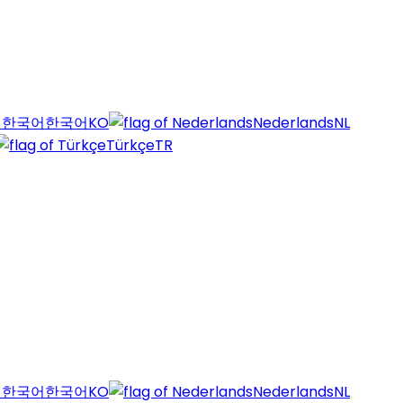
한국어
KO
Nederlands
NL
Türkçe
TR
한국어
KO
Nederlands
NL