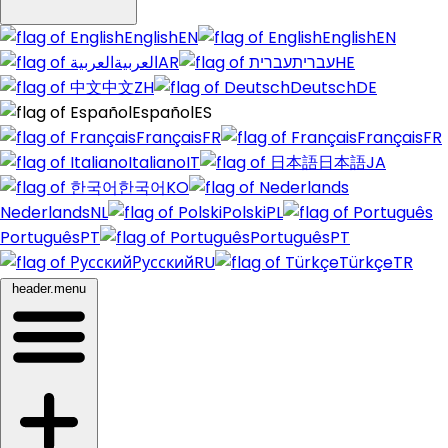
English
EN
English
EN
العربية
AR
עברית
HE
中文
ZH
Deutsch
DE
Español
ES
Français
FR
Français
FR
Italiano
IT
日本語
JA
한국어
KO
Nederlands
NL
Polski
PL
Português
PT
Português
PT
Русский
RU
Türkçe
TR
header.menu