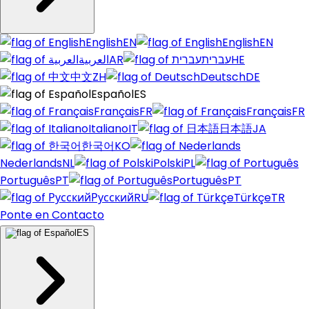
English
EN
English
EN
العربية
AR
עברית
HE
中文
ZH
Deutsch
DE
Español
ES
Français
FR
Français
FR
Italiano
IT
日本語
JA
한국어
KO
Nederlands
NL
Polski
PL
Português
PT
Português
PT
Русский
RU
Türkçe
TR
Ponte en Contacto
ES