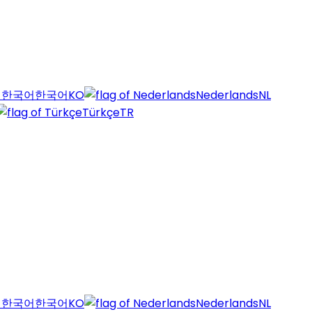
한국어
KO
Nederlands
NL
Türkçe
TR
한국어
KO
Nederlands
NL