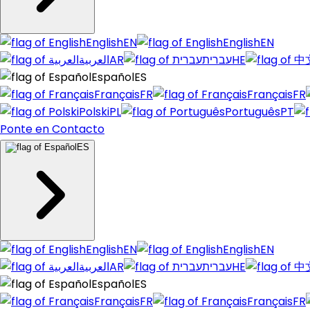
English
EN
English
EN
العربية
AR
עברית
HE
Español
ES
Français
FR
Français
FR
Polski
PL
Português
PT
Ponte en Contacto
ES
English
EN
English
EN
العربية
AR
עברית
HE
Español
ES
Français
FR
Français
FR