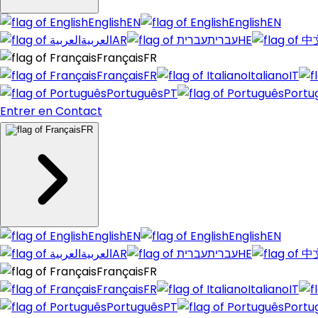
English
EN
English
EN
العربية
AR
עברית
HE
Français
FR
Français
FR
Italiano
IT
Português
PT
Portu
Entrer en Contact
FR
English
EN
English
EN
العربية
AR
עברית
HE
Français
FR
Français
FR
Italiano
IT
Português
PT
Portu