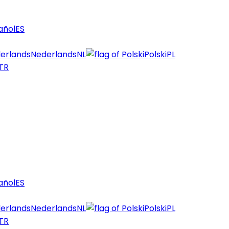
añol
ES
Nederlands
NL
Polski
PL
TR
añol
ES
Nederlands
NL
Polski
PL
TR