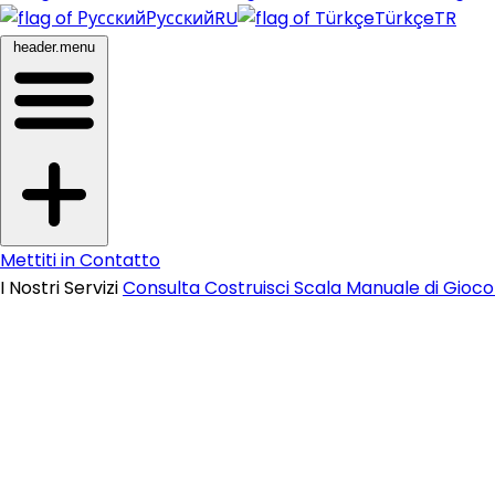
Русский
RU
Türkçe
TR
header.menu
Mettiti in Contatto
I Nostri Servizi
Consulta
Costruisci
Scala
Manuale di Gioc