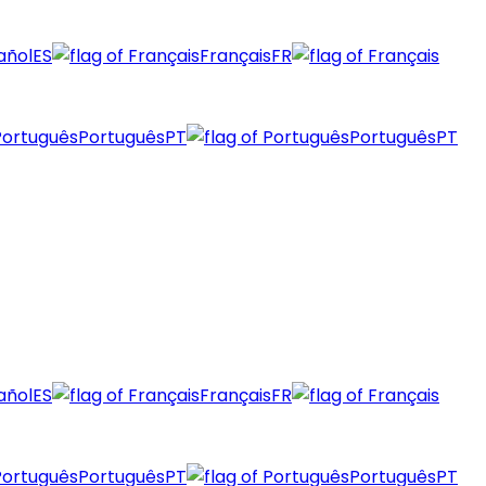
añol
ES
Français
FR
Português
PT
Português
PT
añol
ES
Français
FR
Português
PT
Português
PT