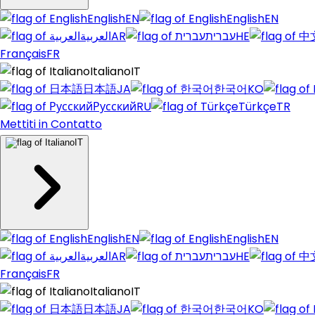
English
EN
English
EN
العربية
AR
עברית
HE
Français
FR
Italiano
IT
日本語
JA
한국어
KO
Русский
RU
Türkçe
TR
Mettiti in Contatto
IT
English
EN
English
EN
العربية
AR
עברית
HE
Français
FR
Italiano
IT
日本語
JA
한국어
KO