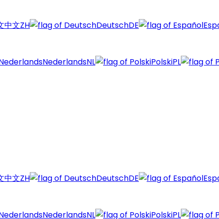
中文
ZH
Deutsch
DE
Esp
Nederlands
NL
Polski
PL
中文
ZH
Deutsch
DE
Esp
Nederlands
NL
Polski
PL