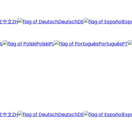
中文
ZH
Deutsch
DE
Esp
L
Polski
PL
Português
PT
中文
ZH
Deutsch
DE
Esp