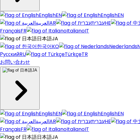
English
EN
English
EN
العربية
AR
עברית
HE
Français
FR
Italiano
IT
日本語
JA
한국어
KO
Nederlands
N
Русский
RU
Türkçe
TR
お問い合わせ
JA
English
EN
English
EN
العربية
AR
עברית
HE
Français
FR
Italiano
IT
日本語
JA