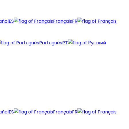
añol
ES
Français
FR
Português
PT
añol
ES
Français
FR