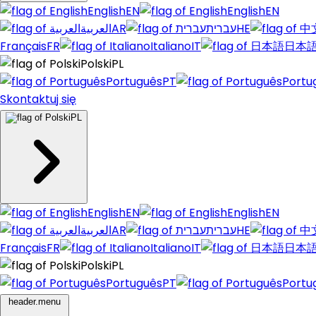
English
EN
English
EN
العربية
AR
עברית
HE
Français
FR
Italiano
IT
日本
Polski
PL
Português
PT
Portu
Skontaktuj się
PL
English
EN
English
EN
العربية
AR
עברית
HE
Français
FR
Italiano
IT
日本
Polski
PL
Português
PT
Portu
header.menu