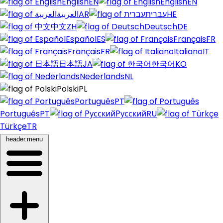
English
EN
English
EN
العربية
AR
עברית
HE
中文
ZH
Deutsch
DE
Español
ES
Français
FR
Français
FR
Italiano
IT
日本語
JA
한국어
KO
Nederlands
NL
Polski
PL
Português
PT
Português
PT
Русский
RU
Türkçe
TR
header.menu