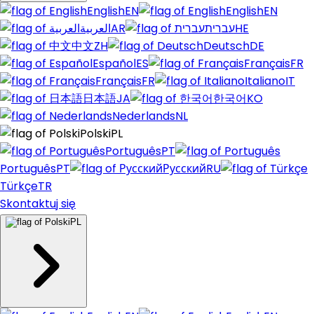
English
EN
English
EN
العربية
AR
עברית
HE
中文
ZH
Deutsch
DE
Español
ES
Français
FR
Français
FR
Italiano
IT
日本語
JA
한국어
KO
Nederlands
NL
Polski
PL
Português
PT
Português
PT
Русский
RU
Türkçe
TR
Skontaktuj się
PL