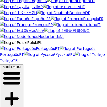
English
EN
English
EN
العربية
AR
עברית
HE
中文
ZH
Deutsch
DE
Español
ES
Français
FR
Français
FR
Italiano
IT
日本語
JA
한국어
KO
Nederlands
NL
Polski
PL
Português
PT
Português
PT
Русский
RU
Türkçe
TR
header.menu