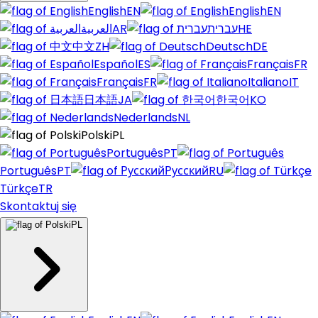
English
EN
English
EN
العربية
AR
עברית
HE
中文
ZH
Deutsch
DE
Español
ES
Français
FR
Français
FR
Italiano
IT
日本語
JA
한국어
KO
Nederlands
NL
Polski
PL
Português
PT
Português
PT
Русский
RU
Türkçe
TR
Skontaktuj się
PL