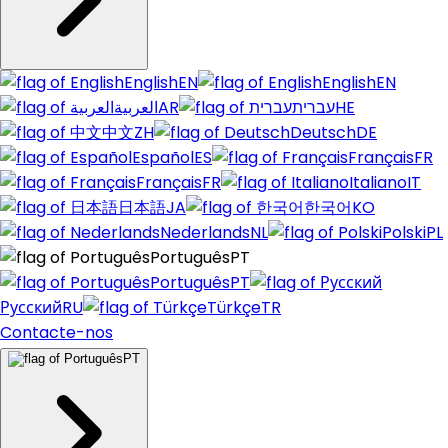
English
EN
English
EN
العربية
AR
עברית
HE
中文
ZH
Deutsch
DE
Español
ES
Français
FR
Français
FR
Italiano
IT
日本語
JA
한국어
KO
Nederlands
NL
Polski
PL
Português
PT
Português
PT
Русский
RU
Türkçe
TR
Contacte-nos
PT