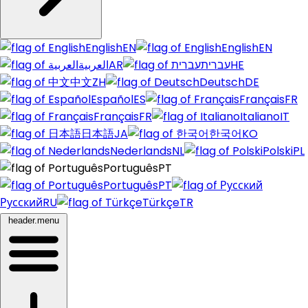
English
EN
English
EN
العربية
AR
עברית
HE
中文
ZH
Deutsch
DE
Español
ES
Français
FR
Français
FR
Italiano
IT
日本語
JA
한국어
KO
Nederlands
NL
Polski
PL
Português
PT
Português
PT
Русский
RU
Türkçe
TR
header.menu