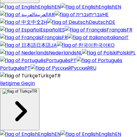
English
EN
English
EN
العربية
AR
עברית
HE
中文
ZH
Deutsch
DE
Español
ES
Français
FR
Français
FR
Italiano
IT
日本語
JA
한국어
KO
Nederlands
NL
Polski
PL
Português
PT
Português
PT
Русский
RU
Türkçe
TR
İletişime Geçin
TR
English
EN
English
EN