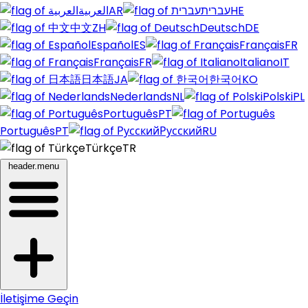
العربية
AR
עברית
HE
中文
ZH
Deutsch
DE
Español
ES
Français
FR
Français
FR
Italiano
IT
日本語
JA
한국어
KO
Nederlands
NL
Polski
PL
Português
PT
Português
PT
Русский
RU
Türkçe
TR
header.menu
İletişime Geçin