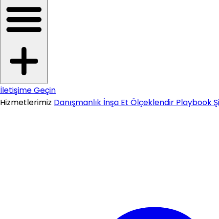
İletişime Geçin
Hizmetlerimiz
Danışmanlık
İnşa Et
Ölçeklendir
Playbook
Ş