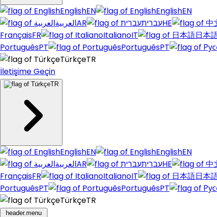
English
EN
English
EN
العربية
AR
עברית
HE
Français
FR
Italiano
IT
日本
Português
PT
Português
PT
Türkçe
TR
İletişime Geçin
TR
English
EN
English
EN
العربية
AR
עברית
HE
Français
FR
Italiano
IT
日本
Português
PT
Português
PT
Türkçe
TR
header.menu