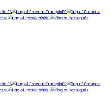
añol
ES
Français
FR
ds
NL
Polski
PL
añol
ES
Français
FR
ds
NL
Polski
PL