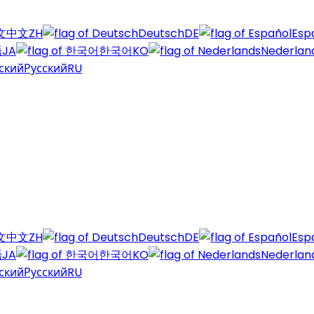
中文
ZH
Deutsch
DE
Esp
語
JA
한국어
KO
Nederlan
Русский
RU
中文
ZH
Deutsch
DE
Esp
語
JA
한국어
KO
Nederlan
Русский
RU