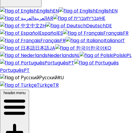
English
EN
English
EN
العربية
AR
עברית
HE
中文
ZH
Deutsch
DE
Español
ES
Français
FR
Français
FR
Italiano
IT
日本語
JA
한국어
KO
Nederlands
NL
Polski
PL
Português
PT
Português
PT
Русский
RU
Türkçe
TR
header.menu