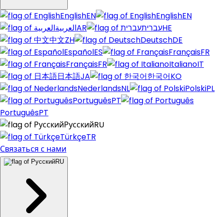
English
EN
English
EN
العربية
AR
עברית
HE
中文
ZH
Deutsch
DE
Español
ES
Français
FR
Français
FR
Italiano
IT
日本語
JA
한국어
KO
Nederlands
NL
Polski
PL
Português
PT
Português
PT
Русский
RU
Türkçe
TR
Связаться с нами
RU